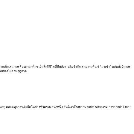
ามเด็กเล่น และที่จอดรถ
เด็กๆ เป็นสิ่งมีชีวิตที่มีพลังงานไม่จำกัด สามารถตื่น
6
โมงเช้าวิ่งเล่นทั้งวันและ
ี่ยนแปลงไปตามฤดูกาล
ก (newborn) ตลอดทุกการเติบโตในช่วงชีวิตของคนๆหนึ่ง วันนี้เราจึงอยากมาแบ่งปันกิจกรรม การออกกำลังกาย