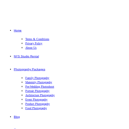
Home
Terms & Conditions
Privacy Policy
About Us
NYS Studio Rental
Photography Packages
Family Photography
Maternity Photography
Pre-Wedding Photoshoot
Portrait Photography
Architecture Photography
Event Photography
Product Photography
Food Photography
Blog