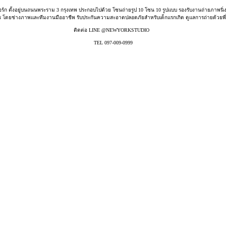
อร์ก ตั้งอยู่บนถนนพระราม 3 กรุงเทพ ประกอบไปด้วย โซนถ่ายรูป 10 โซน 10 รูปแบบ รองรับงานถ่ายภาพนิ่ง ว
ร โดยช่างภาพและทีมงานมืออาชีพ รับประกันความสะอาดปลอดภัยสำหรับเด็กแรกเกิด ดูแลการถ่ายด้วยพี่เล
ติดต่อ LINE @NEWYORKSTUDIO
TEL 097-009-0999