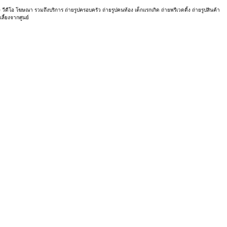
ีดีโอ โฆษณา รวมถึงบริการ ถ่ายรูปครอบครัว ถ่ายรูปคนท้อง เด็กแรกเกิด ถ่ายพรีเวดดิ้ง ถ่ายรูปสินค้า
ี้ยงจากศูนย์