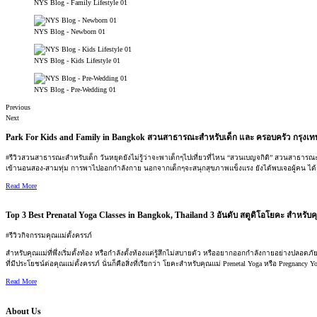
NYS Blog - Family Lifestyle 01
NYS Blog - Newborn 01
NYS Blog - Kids Lifestyle 01
NYS Blog - Pre-Wedding 01
Previous
Next
Park For Kids and Family in Bangkok สวนสาธารณะสำหรับเด็ก และ ครอบครัว กรุงเท
#
รีวิวสวนสาธารณะสำหรับเด็ก วันหยุดยังไม่รู้ว่าจะพาเด็กๆไปเที่ยวที่ไหน
“
สวนเบญจกิติ”
สวนสาธารณะสำ
เข้านอน
สอง-สามทุ่ม การพาไปออกกำลังกาย นอกจากเด็กๆจะสนุกสุขภาพแข็งแรง ยังได้พบเจอผู้คน ได้สัม
Read More
Top 3 Best Prenatal Yoga Classes in Bangkok, Thailand 3 อันดับ สตูดิโอโยคะ สำหรับคุณแม
#
รีวิวกิจกรรมคุณแม่ตั้งครรภ์
สำหรับคุณแม่ที่พึ่งเริ่มตั้งท้อง หรือกำลังตั้งท้องแต่รู้สึกไม่สบายตัว หรืออยากออกกำลังกายอย่างปลอ
ที่มีประโยชน์ต่อคุณแม่ตั้งครรภ์ นั่นก็คือสิ่งที่เรียกว่า โยคะสำหรับคุณแม่ Prenetal Yoga หรือ Pregnancy 
Read More
About Us