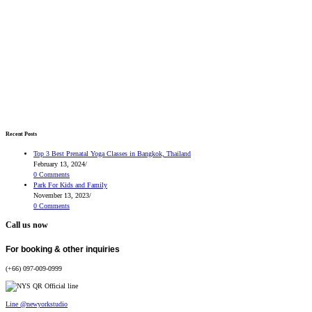
Recent Posts
Top 3 Best Prenatal Yoga Classes in Bangkok, Thailand
February 13, 2024
/
0 Comments
Park For Kids and Family
November 13, 2023
/
0 Comments
Call us now
For booking & other inquiries
(+66) 097-009-0999
Line @newyorkstudio