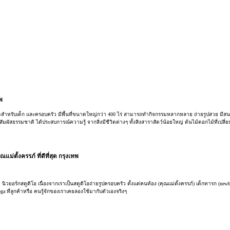
พ
หรับเด็ก และครอบครัว มีพื้นที่ขนาดใหญ่กว่า 400 ไร่ สามารถทำกิจกรรมหลากหลาย ถ่ายรูปสวย มีสน
ผัสธรรมชาติ ได้ประสบการณ์ความรู้ จากสิ่งมีชีวิตต่างๆ ทั้งสิงสาราสัตว์น้อยใหญ่ ต้นไม้ดอกไม้ที่เปล
่ตั้งครรภ์ ที่ดีที่สุด กรุงเทพ
ดภัย นิวยอร์กสตูดิโอ เนื่องจากเราเป็นสตูดิโอถ่ายรูปครอบครัว ตั้งแต่คนท้อง (คุณแม่ตั้งครรภ์) เด็กทาร
Yoga ที่ลูกค้าหรือ คนรู้จักของเราเคยลองใช้มากับตัวเองจริงๆ