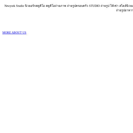
Newyork Studio นิวยอร์กสตูดิโอ สตูดิโอถ่ายภาพ ถ่ายรูปครอบครัว STUDIO ถ่ายรูป ให้เช่า สไตล์นิวย
ถ่ายรูปอาหา
MORE ABOUT US