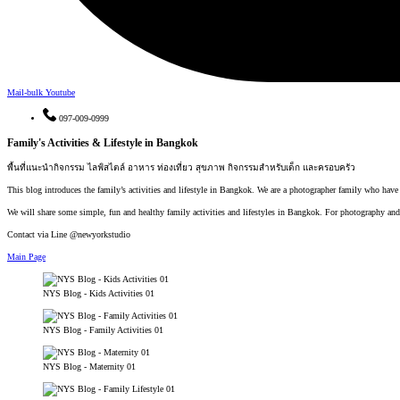
Mail-bulk
Youtube
097-009-0999
Family's Activities & Lifestyle in Bangkok
พื้นที่แนะนำกิจกรรม ไลฟ์สไตล์ อาหาร ท่องเที่ยว สุขภาพ กิจกรรมสำหรับเด็ก และครอบครัว
This blog introduces the family’s activities and lifestyle in Bangkok. We are a photographer family who hav
We will share some simple, fun and healthy family activities and lifestyles in Bangkok. For photography an
Contact via Line @newyorkstudio
Main Page
NYS Blog - Kids Activities 01
NYS Blog - Family Activities 01
NYS Blog - Maternity 01